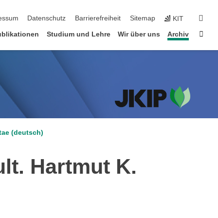
erspringen
suc
essum
Datenschutz
Barrierefreiheit
Sitemap
KIT
Star
blikationen
Studium und Lehre
Wir über uns
Archiv
tae (deutsch)
ult. Hartmut K.