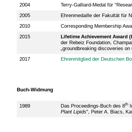
2004
Terry-Galliard-Medal für “Resear
2005
Ehrenmedaille der Fakultät für 
2010
Corresponding Membership Award
2015
Lifetime Achievement Award (
der Rebeiz Foundation, Champai
„groundbreaking discoveries on 
2017
Ehrenmitglied der Deutschen B
Buch-Widmung
th
1989
Das Proceedings-Buch des 8
I
Plant Lipids
”, Peter A. Biacs, K