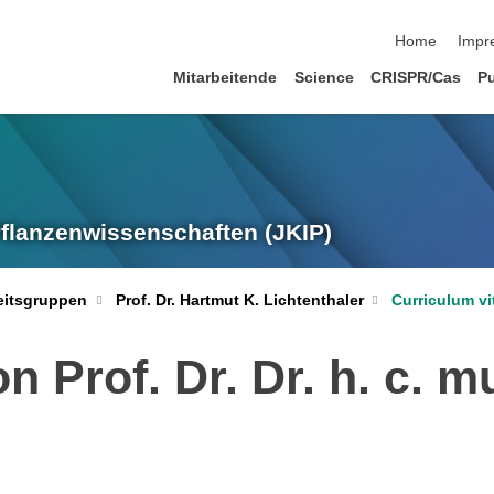
Navigation üb
Home
Impr
Mitarbeitende
Science
CRISPR/Cas
Pu
 Pflanzenwissenschaften (JKIP)
Curriculum vi
eitsgruppen
Prof. Dr. Hartmut K. Lichtenthaler
n Prof. Dr. Dr. h. c. m