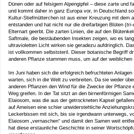
Dünen oder auf felsigem Alpengipfel
– diese zarte und f
und kommt daher in ganz Europa vor, in Deutschland so
Kultur-Stiefmütterchen ist aus einer Kreuzung mit dem 
entstanden und hat nicht nur die dreifarbigen Blüten (
tri
-
Elternart geerbt. Die zarten Linien, die auf den Blütenk
Saftmale
, die bestäubenden Insekten zeigen, wo es lan
ultravioletten Licht wirken sie geradezu aufdringlich. 
ist vollkommen selbststeril. Dieser botanische Begriff d
anderen Pflanze stammen muss, um auf der weiblichen
Im Juni haben sich die erfolgreich befruchteten Anlagen
warten, sich in die Welt zu verbreiten. Da sie weder üb
anderen Pflanzen den Wind für die Zwecke der Pflanze 
Weg greifen. In der Tat sitzt an den birnenförmigen Sa
Elaiosom
, was die aus der getrockneten Kapsel gefalle
auf Ameisen eine schier unwiderstehliche Anziehungskr
Leckerbissen mit sich, bis sie irgendwann unterwegs, v
Elaiosom
„vernaschen“ und damit den Samen weit entfe
hat diese erstaunliche Geschichte in seiner Wortschöp