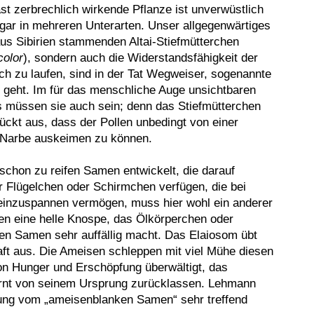
ast zerbrechlich wirkende Pflanze ist unverwüstlich
gar in mehreren Unterarten. Unser allgegenwärtiges
aus Sibirien stammenden Altai-Stiefmütterchen
color
), sondern auch die Widerstandsfähigkeit der
elch zu laufen, sind in der Tat Wegweiser, sogenannte
g geht. Im für das menschliche Auge unsichtbaren
Das müssen sie auch sein; denn das Stiefmütterchen
rückt aus, dass der Pollen unbedingt von einer
 Narbe auskeimen zu können.
 schon zu reifen Samen entwickelt, die darauf
er
Flügelchen
oder
Schirmchen
verfügen, die bei
einzuspannen vermögen, muss hier wohl ein anderer
men eine helle Knospe, das
Ölkörperchen
oder
nen Samen sehr auffällig macht.
Das
Elaiosom
übt
aft aus. Die Ameisen schleppen mit viel Mühe diesen
on Hunger und Erschöpfung überwältigt, das
rnt von seinem Ursprung zurücklassen. Lehmann
fung vom „ameisenblanken Samen“ sehr treffend