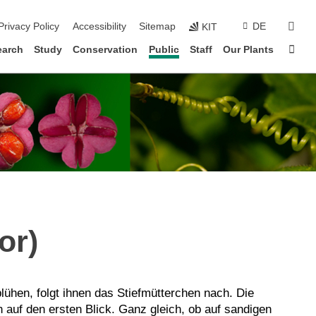
sear
Privacy Policy
Accessibility
Sitemap
DE
KIT
Sta
earch
Study
Conservation
Public
Staff
Our Plants
or)
lühen, folgt ihnen das Stiefmütterchen nach. Die
 auf den ersten Blick. Ganz gleich, ob auf sandigen