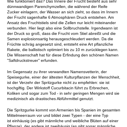
Wie funktioniert das? Das Innere der Frucht besteht aus sehr
dünnwandigen Parenchymzellen, die während der Reife
Zucker einlagern, der Wasser an sich zieht, so dass im Innern
der Frucht sagenhafte 6 Atmosphären Druck entstehen. Am
Ansatz des Fruchtstiels sind die Zellen nur leicht miteinander
verbunden. Hier liegt also eine Sollbruchstelle. Irgendwann ist
der Druck so groß, dass die Frucht vom Stiel abreißt und die
Samen explosionsartig herausgeschleudert werden. Da die
Früchte schräg angesetzt sind, entsteht eine Art pflanzliche
Rakete, die ballistisch optimiert bis zu 10 m zurücklegen kann.
Die Wissenschaft hat für diese Erfindung den schönen Namen
"Saftdruckstreuer" erfunden.
Im Gegensatz zu ihrer verwandten Namensvetterin, der
Speisegurke, einer der ältesten Kulturpflanzen der Menschheit,
ist der Verzehr der Spritzgurke nicht zu empfehlen: sie ist
hochgiftig. Der Wirkstoff Cucurbitacin führt zu Erbrechen,
Koliken und sogar zum Tod - in sehr geringen Mengen wird sie
medizinisch als drastisches Abführmittel genutzt.
Die Spritzgurke kommt von Armenien bis Spanien im gesamten
Mittelmeerraum vor und bildet zwei Typen - der eine Typ
ist einhäusig (es gibt männliche und weibliche Blüten auf einer
Pflanze), der andere ist zweihäusig (es gibt sogar männliche