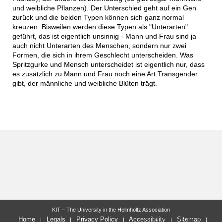
und weibliche Pflanzen). Der Unterschied geht auf ein Gen
zurück und die beiden Typen können sich ganz normal
kreuzen. Bisweilen werden diese Typen als "Unterarten"
geführt, das ist eigentlich unsinnig - Mann und Frau sind ja
auch nicht Unterarten des Menschen, sondern nur zwei
Formen, die sich in ihrem Geschlecht unterscheiden. Was
Spritzgurke und Mensch unterscheidet ist eigentlich nur, dass
es zusätzlich zu Mann und Frau noch eine Art Transgender
gibt, der männliche und weibliche Blüten trägt.
KIT – The University in the Helmholtz Association
last change: 2013-07-19
Home
Legals
Privacy Policy
Accessibility
Sitemap