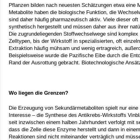
Pflanzen bilden nach neuesten Schätzungen etwa eine Mi
Metabolite haben die biologische Funktion, die Wechse
sind daher häufig pharmazeutisch aktiv. Viele dieser oft
synthetisch hergestellt und müssen daher aus ihrer natür
Die zugrundeliegenden Stoffwechselwege sind komplex
Zelltypen, bis der Wirkstoff in spezialisierten, oft einze
Extraktion häufig mühsam und wenig ertragreich, außerd
Beispielsweise wurde die Pazifische Eibe durch die En
Rand der Ausrottung gebracht. Biotechnologische Ansätze
Wo liegen die Grenzen?
Die Erzeugung von Sekundärmetaboliten spielt nur eine 
Interesse – die Synthese des Antikrebs-Wirkstoffs Vinbl
seit inzwischen einem halben Jahrhundert verfolgt mit 
dass die Zelle diese Enzyme herstellt und dann in eine
Reaktionen sind nicht miteinander verträglich und müs