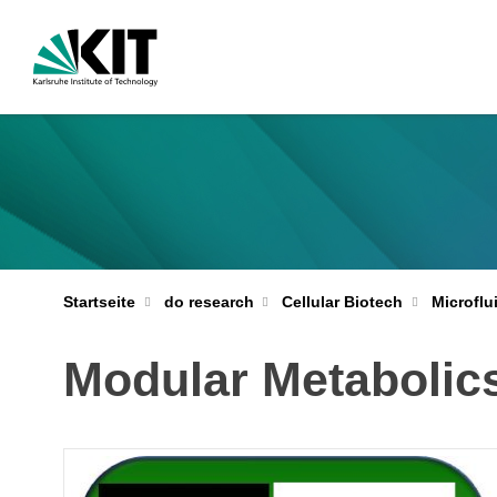
Startseite
do research
Cellular Biotech
Microflu
Modular Metabolic