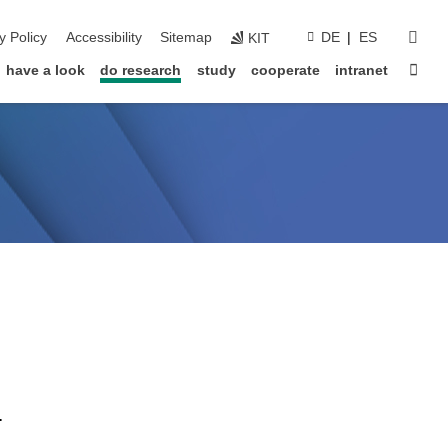
sear
y Policy
Accessibility
Sitemap
DE
ES
KIT
Sta
have a look
do research
study
cooperate
intranet
.