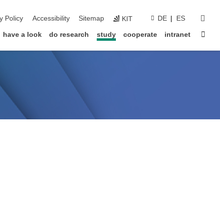
sear
y Policy
Accessibility
Sitemap
DE
ES
KIT
Sta
have a look
do research
study
cooperate
intranet