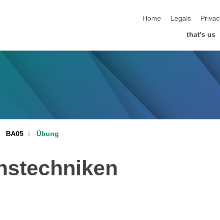
skip navigation
Home
Legals
Privac
that's us
BA05
Übung
nstechniken