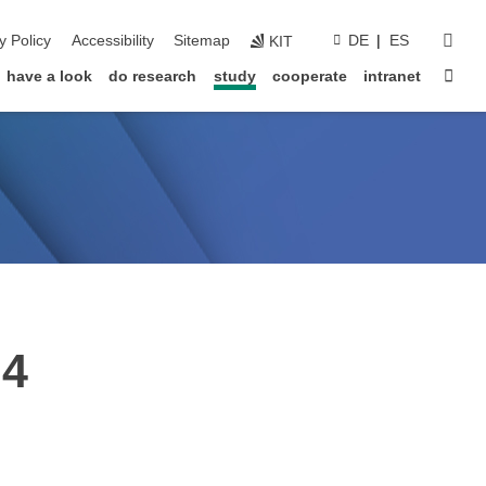
sear
y Policy
Accessibility
Sitemap
DE
ES
KIT
Sta
have a look
do research
study
cooperate
intranet
 4