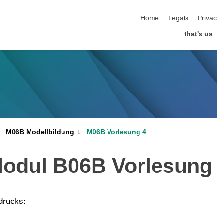
skip navigation
Home
Legals
Privac
that's us
M06B Modellbildung
M06B Vorlesung 4
odul B06B Vorlesung
drucks: