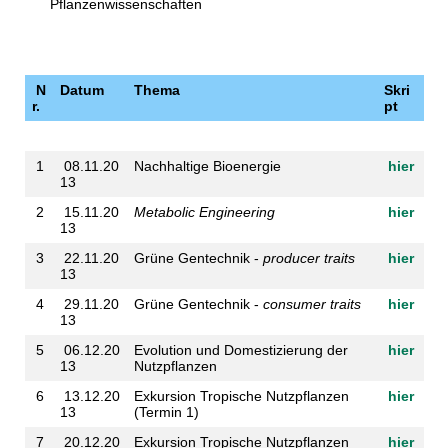
Pflanzenwissenschaften
N
Datum
Thema
Skri
r.
pt
1
08.11.20
Nachhaltige Bioenergie
hier
13
2
15.11.20
Metabolic Engineering
hier
13
3
22.11.20
Grüne Gentechnik -
producer traits
hier
13
4
29.11.20
Grüne Gentechnik -
consumer traits
hier
13
5
06.12.20
Evolution und Domestizierung der
hier
13
Nutzpflanzen
6
13.12.20
Exkursion Tropische Nutzpflanzen
hier
13
(Termin 1)
7
20.12.20
Exkursion Tropische Nutzpflanzen
hier