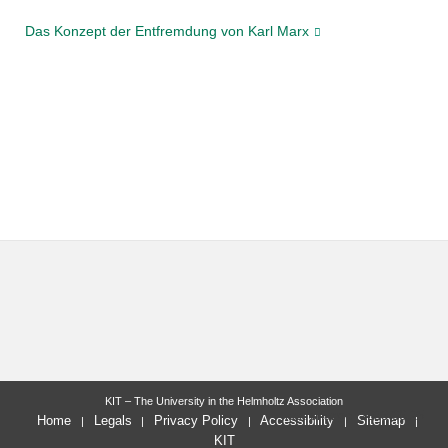
Das Konzept der Entfremdung von Karl Marx
KIT – The University in the Helmholtz Association
last change: 2023-06-25
Home
Legals
Privacy Policy
Accessibility
Sitemap
KIT