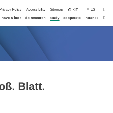
sear
Privacy Policy
Accessibility
Sitemap
ES
KIT
Sta
have a look
do research
study
cooperate
intranet
ß. Blatt.