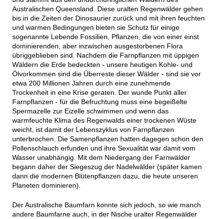
Australischen Queensland. Diese uralten Regenwälder gehen
bis in die Zeiten der Dinosaurier zurück und mit ihren feuchten
und warmen Bedingungen bieten sie Schutz für einige
sogenannte Lebende Fossilien, Pflanzen, die von einer einst
dominierenden, aber inzwischen ausgestorbenen Flora
übriggeblieben sind. Nachdem die Farnpflanzen mit üppigen
Wäldern die Erde bedeckten - unsere heutigen Kohle- und
Ölvorkommen sind die Überreste dieser Wälder - sind sie vor
etwa 200 Millionen Jahren durch eine zunehmende
Trockenheit in eine Krise geraten. Der wunde Punkt aller
Farnpflanzen - für die Befruchtung muss eine begeißelte
Spermazelle zur Eizelle schwimmen und wenn das
warmfeuchte Klima des Regenwalds einer trockenen Wüste
weicht, ist damit der Lebenszyklus von Farnpflanzen
unterbrochen. Die Samenpflanzen hatten dagegen schon den
Pollenschlauch erfunden und ihre Sexualität war damit vom
Wasser unabhängig. Mit dem Niedergang der Farnwälder
begann daher der Siegeszug der Nadelwälder (später kamen
dann die modernen Blütenpflanzen dazu, die heute unseren
Planeten dominieren).
Der Australische Baumfarn konnte sich jedoch, so wie manch
andere Baumfarne auch, in der Nische uralter Regenwälder