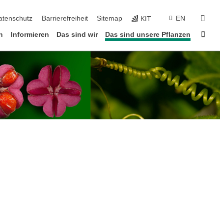
suc
atenschutz
Barrierefreiheit
Sitemap
EN
KIT
Star
n
Informieren
Das sind wir
Das sind unsere Pflanzen