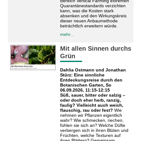
Bereich Vertical Farming extremen
Quarantänestandards verzichten
kann, was die Kosten stark
absenken und den Wirkungskreis
dieser neuen Anbaumethode
beträchtlich erweitern würde.
mehr...
Mit allen Sinnen durchs
Grün
Dahlia Ostmann und Jonathan
Stürz: Eine sinnliche
Entdeckungsreise durch den
Botanischen Garten, So
06.09.2026, 11:15-12:15
Süß, sauer, bitter oder salzig –
oder doch eher herb, ranzig,
faulig? Vielleicht auch weich,
flauschig, rau oder fest?
Wie
nehmen wir Pflanzen eigentlich
wahr? Wie schmecken, riechen,
fühlen sie sich an? Welche Düfte
verbergen sich in ihren Blüten und
Früchten, welche Texturen auf
ihren Blättern? Gemeinsam