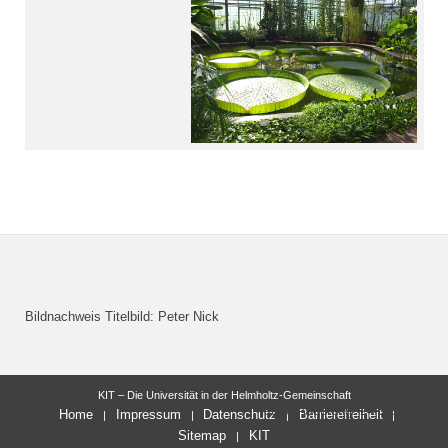
Bildnachweis Titelbild: Peter Nick
KIT – Die Universität in der Helmholtz-Gemeinschaft
letzte Änderung: 24.07.2026
Home
Impressum
Datenschutz
Barrierefreiheit
Sitemap
KIT