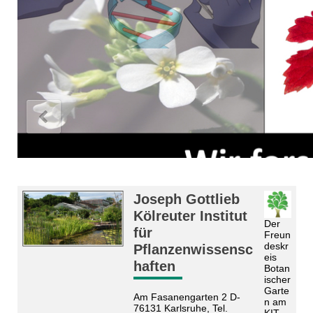
Joseph Gottlieb
Kölreuter Institut
Der
für
Freun
deskr
Pflanzenwissensc
eis
haften
Botan
ischer
Garte
Am Fasanengarten 2 D-
n am
76131 Karlsruhe, Tel.