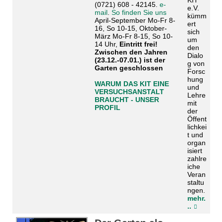
KIT
(0721) 608 - 42145.
e-
e.V.
mail
.
So finden Sie uns
kümm
April-September Mo-Fr 8-
ert
16, So 10-15, Oktober-
sich
März Mo-Fr 8-15, So 10-
um
14 Uhr,
Eintritt frei!
den
Zwischen den Jahren
Dialo
(23.12.-07.01.) ist der
g von
Garten geschlossen
Forsc
hung
WARUM DAS KIT EINE
und
VERSUCHSANSTALT
Lehre
BRAUCHT - UNSER
mit
PROFIL
der
Öffent
lichkei
t und
organ
isiert
zahlre
iche
Veran
staltu
ngen.
mehr.
..