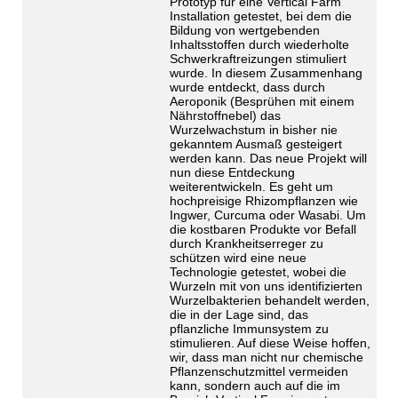
Prototyp für eine Vertical Farm
Installation getestet, bei dem die
Bildung von wertgebenden
Inhaltsstoffen durch wiederholte
Schwerkraftreizungen stimuliert
wurde. In diesem Zusammenhang
wurde entdeckt, dass durch
Aeroponik (Besprühen mit einem
Nährstoffnebel) das
Wurzelwachstum in bisher nie
gekanntem Ausmaß gesteigert
werden kann. Das neue Projekt will
nun diese Entdeckung
weiterentwickeln. Es geht um
hochpreisige Rhizompflanzen wie
Ingwer, Curcuma oder Wasabi. Um
die kostbaren Produkte vor Befall
durch Krankheitserreger zu
schützen wird eine neue
Technologie getestet, wobei die
Wurzeln mit von uns identifizierten
Wurzelbakterien behandelt werden,
die in der Lage sind, das
pflanzliche Immunsystem zu
stimulieren. Auf diese Weise hoffen,
wir, dass man nicht nur chemische
Pflanzenschutzmittel vermeiden
kann, sondern auch auf die im