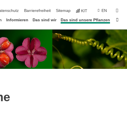
suc
atenschutz
Barrierefreiheit
Sitemap
EN
KIT
Star
n
Informieren
Das sind wir
Das sind unsere Pflanzen
me