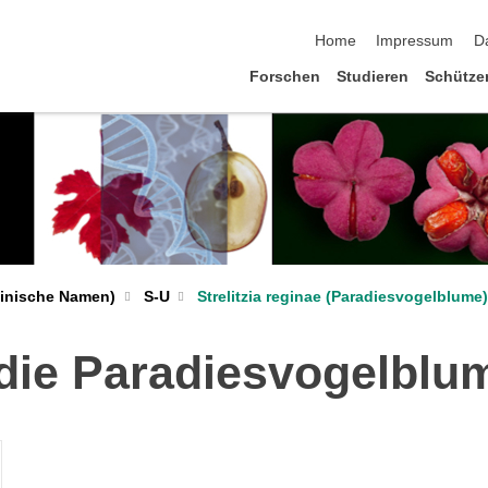
Navigation überspringen
Home
Impressum
D
Forschen
Studieren
Schütze
Strelitzia reginae (Paradiesvogelblume)
teinische Namen)
S-U
- die Paradiesvogelblu