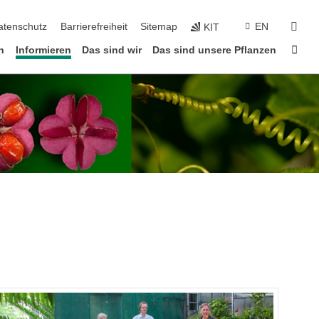
suc
atenschutz
Barrierefreiheit
Sitemap
EN
KIT
Star
n
Informieren
Das sind wir
Das sind unsere Pflanzen