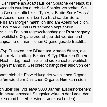
n. Der Name
acuacatl
(aus der Sprache der
Nacuatl
)
Avocado wurden durch die Spanier verbreitet. Sie
n Geschlechtlichkeit. Typ
A, z.B. die Sorte "Hass"
m Abend männlich, bei Typ B, etwa der Sorte
sie ist am Morgen männlich und am Abend weiblich.
muss man A und B zusammen anpflanzen.
ziellen Fall von tageszeitabhängiger
Proterogyny
.
s weibliche Organe zuerst gebildet werden und
 langsameren männlichen Organe gerade fruchtbar
-Typ Pflanzen ihre Blüten am Morgen öffnen, die
rst am Nachmittag. Bei den B-Typ Pflanzen öffnen
Nachmittag, auch hier sind sie zunächst weiblich
gen männlich. Geschlecht hängt hier also von der
samt sich die Entwicklung der weiblichen Organe,
reifen wie die männlichen Organe. Nun kann sich
n.
ch über die (vor etwa 5000 Jahren ausgestorbenen)
kein heute lebendes Säugetier wäre in der Lage, den
ken (und hinterher wieder auszuscheiden).