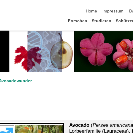
Navigation überspringen
Home
Impressum
D
Forschen
Studieren
Schütze
Avocadowunder
Avocado
(
Persea
americana
Lorbeerfamilie
(Lauraceae
).