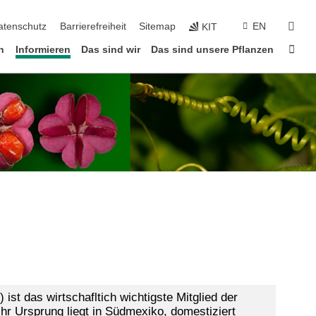
suc
atenschutz
Barrierefreiheit
Sitemap
EN
KIT
Star
n
Informieren
Das sind wir
Das sind unsere Pflanzen
)
ist das wirtschafltich
wichtigste Mitglied der
 Ihr Ursprung liegt in Südmexiko, domestiziert