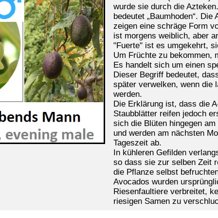
wurde sie durch die Azteke
bedeutet
„Baumhoden
“.
Die 
zeigen eine schräge Form vo
ist morgens weiblich, aber a
"Fuerte" ist es umgekehrt, 
Um Früchte zu bekommen, 
Es handelt sich um einen spe
Dieser Begriff bedeutet, das
später verwelken, wenn die
werden.
Die Erklärung ist, dass die
A
Staubblätter reifen jedoch e
sich die Blüten hingegen am 
und werden am nächsten Mor
Tageszeit ab.
In kühleren Gefilden verlang
so dass sie zur selben Zeit 
die Pflanze selbst befruchte
Avocados
wurden ursprüngli
Riesenfaultiere verbreitet, 
riesigen Samen zu verschluc