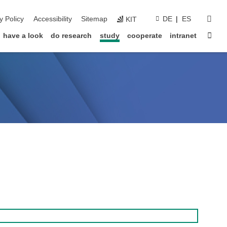
sear
y Policy
Accessibility
Sitemap
DE
ES
KIT
Sta
have a look
do research
study
cooperate
intranet