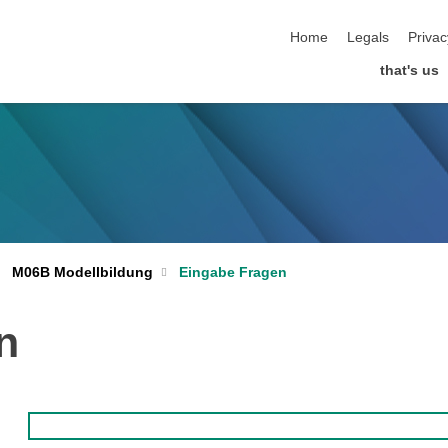
skip navigation
Home
Legals
Privac
that's us
M06B Modellbildung
Eingabe Fragen
n