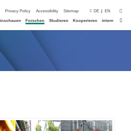
suc
Privacy Policy
Accessibility
Sitemap
DE
EN
Star
inschauen
Forschen
Studieren
Kooperieren
intern