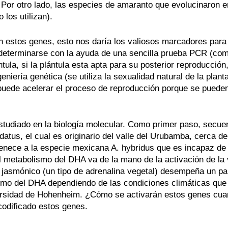
Por otro lado, las especies de amaranto que evolucinaron e
los utilizan).
 estos genes, esto nos daría los valiosos marcadores para 
eterminarse con la ayuda de una sencilla prueba PCR (como l
ntula, si la plántula esta apta para su posterior reproducc
ngeniería genética (se utiliza la sexualidad natural de la pl
uede acelerar el proceso de reproducción porque se pueden 
tudiado en la biología molecular. Como primer paso, secue
datus, el cual es originario del valle del Urubamba, cerca de
rtenece a la especie mexicana A. hybridus que es incapaz 
El metabolismo del DHA va de la mano de la activación de la
jasmónico (un tipo de adrenalina vegetal) desempeña un pape
ismo del DHA dependiendo de las condiciones climáticas que
ersidad de Hohenheim. ¿Cómo se activarán estos genes cuan
odificado estos genes.