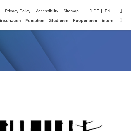
suc
Privacy Policy
Accessibility
Sitemap
DE
EN
Star
inschauen
Forschen
Studieren
Kooperieren
intern