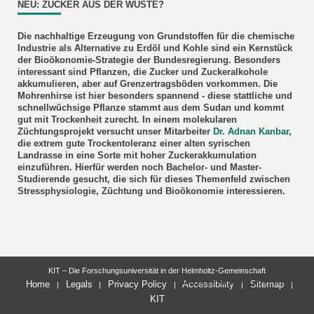
NEU: ZUCKER AUS DER WÜSTE?
Die nachhaltige Erzeugung von Grundstoffen für die chemische
Industrie als Alternative zu Erdöl und Kohle sind ein Kernstück
der Bioökonomie-Strategie der Bundesregierung. Besonders
interessant sind Pflanzen, die Zucker und Zuckeralkohole
akkumulieren, aber auf Grenzertragsböden vorkommen. Die
Mohrenhirse ist hier besonders spannend - diese stattliche und
schnellwüchsige Pflanze stammt aus dem Sudan und kommt
gut mit Trockenheit zurecht. In einem molekularen
Züchtungsprojekt versucht unser Mitarbeiter
Dr. Adnan Kanbar
,
die extrem gute Trockentoleranz einer alten syrischen
Landrasse in eine Sorte mit hoher Zuckerakkumulation
einzuführen. Hierfür werden noch Bachelor- und Master-
Studierende gesucht, die sich für dieses Themenfeld zwischen
Stressphysiologie, Züchtung und Bioökonomie interessieren.
KIT – Die Forschungsuniversität in der Helmholtz-Gemeinschaft
letzte Änderung: 2017-07-17
Home
Legals
Privacy Policy
Accessibility
Sitemap
KIT