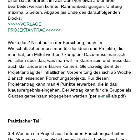
einer Bachelorarbeit im Zeitraum von etwa 3 Monaten
bearbeitet werden könnte. Rahmenbedingungen: Umfang
maximal 5 Seiten. Abgabe bis Ende des darauffolgenden
Blocks.
>>>>>VORLAGE
PROJEKTANTRAG<<<<<<
Wozu das? Nicht nur in der Forschung, auch im
Wirtschaftsleben muss man für die Ideen und Projekte, die
man hat, um Mittel werben / kämpfen. Dazu muss man sich
vor allem über das, was man will im Klaren sein und muss das
auch klar anderen erklären können. Gleichzeitig dient der
Projektantrag der inhaltlichen Vorbereitung des sich ab Woche
2 anschliessenden Forschungsprojekts. Für diesen
Projektantrag kann man
4 Punkte
erwerben, die in das
Klausurergebnis eingehen. Der Antrag kann für die Gruppe als
Ganzes gemeinsam abgegeben werden (per
e-mail
als pdf)
Praktischer Teil
3-4 Wochen ein Projekt aus laufenden Forschungsarbeiten.
Die Gruppe sollte möglichst eigenständig arbeiten, wird aber