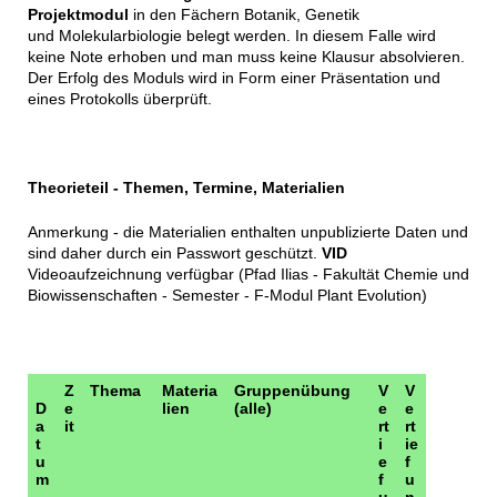
Projektmodul
in den Fächern Botanik, Genetik
und Molekularbiologie belegt werden. In diesem Falle wird
keine Note erhoben und man muss keine Klausur absolvieren.
Der Erfolg des Moduls wird in Form einer Präsentation und
eines Protokolls überprüft.
Theorieteil - Themen, Termine, Materialien
Anmerkung - die Materialien enthalten unpublizierte Daten und
sind daher durch ein Passwort geschützt.
VID
Videoaufzeichnung verfügbar (Pfad Ilias - Fakultät Chemie und
Biowissenschaften - Semester - F-Modul Plant Evolution)
Z
Thema
Materia
Gruppenübung
V
V
D
e
lien
(alle)
e
e
a
it
rt
rt
t
i
ie
u
e
f
m
f
u