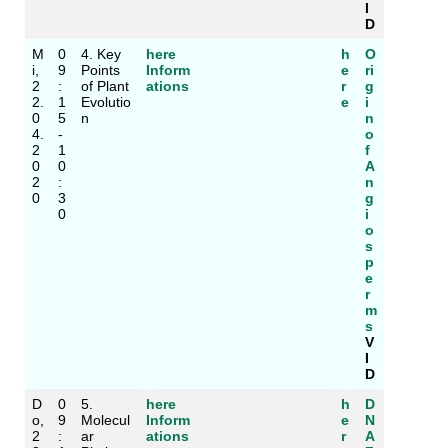
I
D
M
0
4. Key
here
h
O
i,
9
Points
Inform
e
ri
2
:
of Plant
ations
r
g
2.
1
Evolutio
e
i
0
5
n
n
4.
-
o
2
1
f
0
0
A
2
:
n
0
3
g
0
i
o
s
p
e
r
m
s
V
I
D
D
0
5.
here
h
D
o,
9
Molecul
Inform
e
N
2
:
ar
ations
r
A