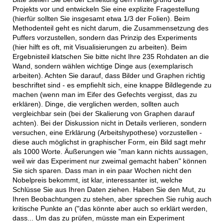
Projekts vor und entwickeln Sie eine explizite Fragestellung
(hierfür sollten Sie insgesamt etwa 1/3 der Folien). Beim
Methodenteil geht es nicht darum, die Zusammensetzung des
Puffers vorzustellen, sondern das Prinzip des Experiments
(hier hilft es oft, mit Visualisierungen zu arbeiten). Beim
Ergebnisteil klatschen Sie bitte nicht Ihre 235 Rohdaten an die
Wand, sondern wählen wichtige Dinge aus (exemplarisch
arbeiten). Achten Sie darauf, dass Bilder und Graphen richtig
beschriftet sind - es empfiehlt sich, eine knappe Bildlegende zu
machen (wenn man im Eifer des Gefechts vergisst, das zu
erklären). Dinge, die verglichen werden, sollten auch
vergleichbar sein (bei der Skalierung von Graphen darauf
achten). Bei der Diskussion nicht in Details verlieren, sondern
versuchen, eine Erklärung (Arbeitshypothese) vorzustellen -
diese auch möglichst in graphischer Form, ein Bild sagt mehr
als 1000 Worte. Äußerungen wie "man kann nichts aussagen,
weil wir das Experiment nur zweimal gemacht haben" können
Sie sich sparen. Dass man in ein paar Wochen nicht den
Nobelpreis bekommt, ist klar, interessanter ist, welche
Schlüsse Sie aus Ihren Daten ziehen. Haben Sie den Mut, zu
Ihren Beobachtungen zu stehen, aber sprechen Sie ruhig auch
kritische Punkte an ("das könnte aber auch so erklärt werden,
dass... Um das zu prüfen, müsste man ein Experiment