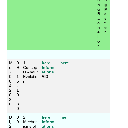
u
n
n
g
g
M
B
a
a
s
c
t
h
e
e
r
l
o
r
M
0
1.
here
here
o,
9
Concep
Inform
2
:
ts About
ations
0.
1
Evolutio
VID
0
5
n
4.
-
2
1
0
0
2
:
0
3
0
D
0
2.
here
hier
i,
9
Mechan
Inform
2
:
isms of
ations