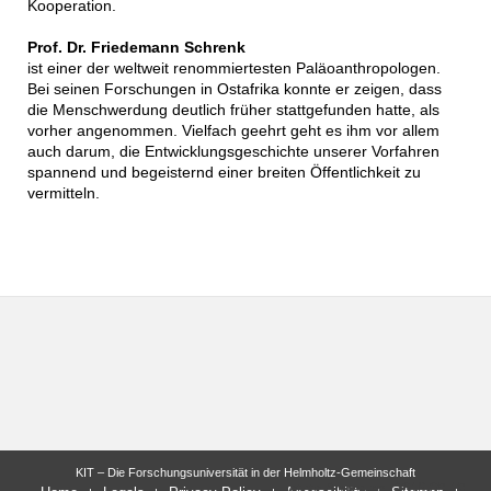
Kooperation.
Prof. Dr. Friedemann Schrenk
ist einer der weltweit renommiertesten Paläoanthropologen.
Bei seinen Forschungen in Ostafrika konnte er zeigen, dass
die Menschwerdung deutlich früher stattgefunden hatte, als
vorher angenommen. Vielfach geehrt geht es ihm vor allem
auch darum, die Entwicklungsgeschichte unserer Vorfahren
spannend und begeisternd einer breiten Öffentlichkeit zu
vermitteln.
KIT – Die Forschungsuniversität in der Helmholtz-Gemeinschaft
letzte Änderung: 2016-09-19