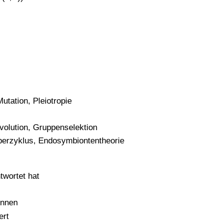
utation, Pleiotropie
volution, Gruppenselektion
erzyklus, Endosymbiontentheorie
twortet hat
önnen
ert