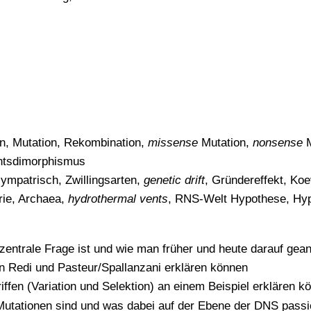
on, Mutation, Rekombination,
missense
Mutation,
nonsense
M
chtsdimorphismus
sympatrisch, Zwillingsarten,
genetic drift
, Gründereffekt, Koe
rie, Archaea,
hydrothermal vents
, RNS-Welt Hypothese, Hyp
entrale Frage ist und wie man früher und heute darauf gean
n Redi und Pasteur/Spallanzani erklären können
iffen (Variation und Selektion) an einem Beispiel erklären k
utationen sind und was dabei auf der Ebene der DNS passi