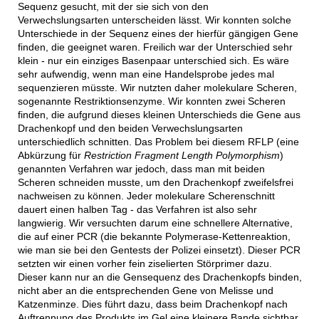
Sequenz gesucht, mit der sie sich von den
Verwechslungsarten unterscheiden lässt. Wir konnten solche
Unterschiede in der Sequenz eines der hierfür gängigen Gene
finden, die geeignet waren. Freilich war der Unterschied sehr
klein - nur ein einziges Basenpaar unterschied sich. Es wäre
sehr aufwendig, wenn man eine Handelsprobe jedes mal
sequenzieren müsste. Wir nutzten daher molekulare Scheren,
sogenannte Restriktionsenzyme. Wir konnten zwei Scheren
finden, die aufgrund dieses kleinen Unterschieds die Gene aus
Drachenkopf und den beiden Verwechslungsarten
unterschiedlich schnitten. Das Problem bei diesem RFLP (eine
Abkürzung für
Restriction Fragment Length Polymorphism
)
genannten Verfahren war jedoch, dass man mit beiden
Scheren schneiden musste, um den Drachenkopf zweifelsfrei
nachweisen zu können. Jeder molekulare Scherenschnitt
dauert einen halben Tag - das Verfahren ist also sehr
langwierig. Wir versuchten darum eine schnellere Alternative,
die auf einer PCR (die bekannte Polymerase-Kettenreaktion,
wie man sie bei den Gentests der Polizei einsetzt). Dieser PCR
setzten wir einen vorher fein ziselierten Störprimer dazu.
Dieser kann nur an die Gensequenz des Drachenkopfs binden,
nicht aber an die entsprechenden Gene von Melisse und
Katzenminze. Dies führt dazu, dass beim Drachenkopf nach
Auftrennung des Produkts im Gel eine kleinere Bande sichtbar