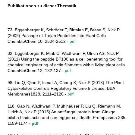
Publikationen zu dieser Thematik
73. Eggenberger K, Schröder T, Birtalan E, Bräse S, Nick P
(2009) Passage of Trojan Peptoides into Plant Cells.
ChemBioChem 10, 2504-2512 -
pdf
82. Eggenberger K, Mink C, Wadhwani P, Ulrich AS, Nick P
(2011) Using the peptide BP100 as a cell penetrating tool for
chemical engineering of actin filaments within living plant cells.
ChemBioChem 12, 132-137 -
pdf
98. Liu Q, Qiao F, Ismail A, Chang X, Nick P (2013) The Plant
Cytoskeleton Controls Regulatory Volume Increase. BBA
Membranes1828, 2111–2120 -
pdf
118. Gao N, Wadhwani P, Mühlhäuser P, Liu Q, Riemann M,
Ulrich A, Nick P (2015) An antifungal protein from Ginkgo
biloba binds actin and can trigger cell death. Protoplasma 235,
1159-1174 -
pdf