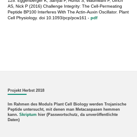
128. Eggenberger K, Sanyal P, Hundt S, Wadhwani P, Ulrich
AS, Nick P (2016) Challenge Integrity: The Cell-Permeating
Peptide BP100 Interferes With The Actin-Auxin Oscillator. Plant
Cell Physiology. doi 10.1093/pcp/pcw161 -
pdf
Projekt Herbst 2018
Im Rahmen des Moduls Plant Cell Biology werden Trojanische
Peptide untersucht, mit denen man Metacaspasen hemmen
kann.
Skriptum
hier (Passwortschutz, da unveröffentlichte
Daten)