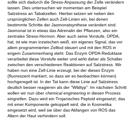
sollte sich dadurch die Stress-Anpassung der Zelle verändern
lassen. Dies untersuchen wir momentan am Beispiel
Salzstress an Tabakzellen. Hierbei setzen wir neben den
ursprünglichen Zellen auch Zell-Linien ein, bei denen
bestimmte Schritte der Jasmonatsynthese verändert sind.
Jasmonat ist in etwas das Adrenalin der Pflanzen, also ein
zentrales Stress-Hormon. Aber auch seine Vorstufe, OPDA,
hat, ist wie man inzwischen weiß, ein eigenes Signal, das vor
allem programmierten Zelltod steuert und mit den ROS in
engem Zusammenhang steht. Das Enzym OPDA-Reduktase
verarbeitet diese Vorstufe weiter und wirkt daher als Schalter
zwischen den verschiedenen Reaktionen auf Salzstress. Wir
haben nun eine Zell-Linie erzeugt, bei der dieses Enzym
(fluoreszent markiert, so dass wir es beobachten können)
hochgeregelt ist. In der Tat kann diese Linie auf Salzstress
deutlich besser reagieren als der "Wildtyp". Im nächsten Schritt
wollen wir nun über
chemical engineering
in diesen Prozess
eingreifen. Dazu wird ein Trojanisches Peptoid eingesetzt, das
mit einer Komponente gekoppelt wird, die in Kosmetika
eingesetzt wird, weil sie über das Abfangen von ROS das
Altern der Haut verhindern soll.