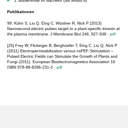
1 Studierende im Bachelor (als Modul 8)
Publikationen
99. Kühn S, Liu Q, Eing C, Wüstner R, Nick P (2013)
Nanosecond electric pulses target to a plant-specific kinesin at
the plasma membrane. J Membrane Biol 246, 927-938 -
pdf
[25] Frey W, Flickinger B, Berghoefer T, Eing C, Liu Q, Nick P
(2011) Electropermeabilization versus nsPEF-Stimulation –
Pulsed Electric Fields can Stimulate the Growth of Plants and
Fungi (2011). European Bioelectromagnetics Association 10
ISBN 978-88-8286-231-2 -
pdf