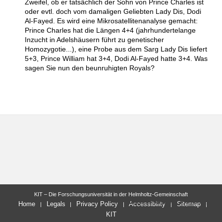
Zweifel, ob er tatsächlich der Sohn von Prince Charles ist
oder evtl. doch vom damaligen Geliebten Lady Dis, Dodi
Al-Fayed. Es wird eine Mikrosatellitenanalyse gemacht:
Prince Charles hat die Längen 4+4 (jahrhundertelange
Inzucht in Adelshäusern führt zu genetischer
Homozygotie...), eine Probe aus dem Sarg Lady Dis liefert
5+3, Prince William hat 3+4, Dodi Al-Fayed hatte 3+4. Was
sagen Sie nun den beunruhigten Royals?
KIT – Die Forschungsuniversität in der Helmholtz-Gemeinschaft
letzte Änderung: 2019-09-25
Home
Legals
Privacy Policy
Accessibility
Sitemap
KIT