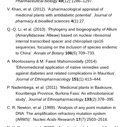
Pharmaceutical biology
49
(12):1286–1297.
V. Khan, et al. (2012). ‘A pharmacological appraisal of
medicinal plants with antidiabetic potential’.
Journal of
pharmacy & bioallied sciences
4
(1):27.
Q.-Q. Li, et al. (2010). ‘Phylogeny and biogeography of Allium
(Amaryllidaceae: Allieae) based on nuclear ribosomal
internal transcribed spacer and chloroplast rps16
sequences, focusing on the inclusion of species endemic
to China’.
Annals of Botany
106
(5):709–733.
A. Mootoosamy & M. Fawzi Mahomoodally (2014).
‘Ethnomedicinal application of native remedies used
against diabetes and related complications in Mauritius’.
Journal of Ethnopharmacology
151
(1):413–444.
P. Nadembega, et al. (2011). ‘Medicinal plants in Baskoure,
Kourittenga Province, Burkina Faso: An ethnobotanical
study’.
Journal of Ethnopharmacology
133
(2):378–395.
C. R. Newton, et al. (1989). ‘Analysis of any point mutation in
DNA. The amplification refractory mutation system
(ARMS)’.
Nucleic Acids Research
17
(7):2503–2516.