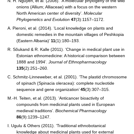
N. H. Nguyen, et al.
(2008). ‘A molecular phylogeny of the wild
onions (Allium; Alliaceae) with a focus on the western
North American center of diversity’.
Molecular
Phylogenetics and Evolution
47
(3):1157–1172.
A. Pieroni, et al. (2014). ‘Local knowledge on plants and
domestic remedies in the mountain villages of Peshkopia
(Eastern Albania)’
11
(1):180–193.
R. Sõukand & R. Kalle (2011). ‘Change in medical plant use in
Estonian ethnomedicine: A historical comparison between
1888 and 1994’.
Journal of Ethnopharmacology
135
(2):251–260.
C. Schmitz-Linneweber, et al. (2001). ‘The plastid chromosome
of spinach (Spinacia oleracea): complete nucleotide
sequence and gene organization’
45
(3):307–315.
M.-H. Teiten, et al.
(2013). ‘Anticancer bioactivity of
compounds from medicinal plants used in European
medieval traditions’.
Biochemical Pharmacology
86
(9):1239–1247.
I. Ugulu & Others (2011). ‘Traditional ethnobotanical
knowledge about medicinal plants used for external