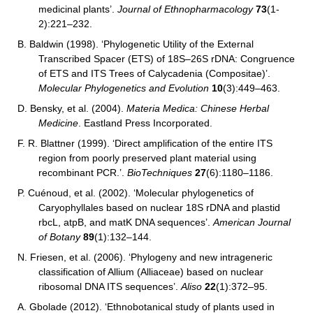
medicinal plants’.
Journal of Ethnopharmacology
73
(1-
2):221–232.
B. Baldwin (1998). ‘Phylogenetic Utility of the External
Transcribed Spacer (ETS) of 18S–26S rDNA: Congruence
of ETS and ITS Trees of Calycadenia (Compositae)’.
Molecular Phylogenetics and Evolution
10
(3):449–463.
D. Bensky, et al. (2004).
Materia Medica: Chinese Herbal
Medicine
. Eastland Press Incorporated.
F. R. Blattner (1999). ‘Direct amplification of the entire ITS
region from poorly preserved plant material using
recombinant PCR.’.
BioTechniques
27
(6):1180–1186.
P. Cuénoud, et al. (2002). ‘Molecular phylogenetics of
Caryophyllales based on nuclear 18S rDNA and plastid
rbcL, atpB, and matK DNA sequences’.
American Journal
of Botany
89
(1):132–144.
N. Friesen, et al. (2006). ‘Phylogeny and new intrageneric
classification of Allium (Alliaceae) based on nuclear
ribosomal DNA ITS sequences’.
Aliso
22
(1):372–95.
A. Gbolade (2012). ‘Ethnobotanical study of plants used in