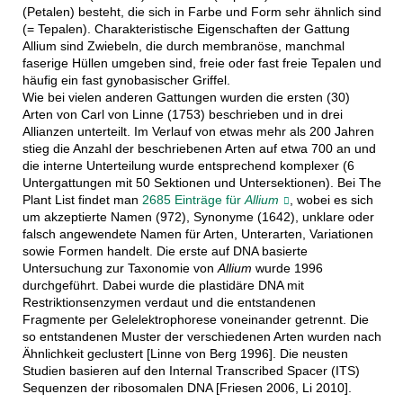
(Petalen) besteht, die sich in Farbe und Form sehr ähnlich sind
(= Tepalen). Charakteristische Eigenschaften der Gattung
Allium sind Zwiebeln, die durch membranöse, manchmal
faserige Hüllen umgeben sind, freie oder fast freie Tepalen und
häufig ein fast gynobasischer Griffel.
Wie bei vielen anderen Gattungen wurden die ersten (30)
Arten von Carl von Linne (1753) beschrieben und in drei
Allianzen unterteilt. Im Verlauf von etwas mehr als 200 Jahren
stieg die Anzahl der beschriebenen Arten auf etwa 700 an und
die interne Unterteilung wurde entsprechend komplexer (6
Untergattungen mit 50 Sektionen und Untersektionen). Bei The
Plant List findet man
2685 Einträge für
Allium
, wobei es sich
um akzeptierte Namen (972), Synonyme (1642), unklare oder
falsch angewendete Namen für Arten, Unterarten, Variationen
sowie Formen handelt. Die erste auf DNA basierte
Untersuchung zur Taxonomie von
Allium
wurde 1996
durchgeführt. Dabei wurde die plastidäre DNA mit
Restriktionsenzymen verdaut und die entstandenen
Fragmente per Gelelektrophorese voneinander getrennt. Die
so entstandenen Muster der verschiedenen Arten wurden nach
Ähnlichkeit geclustert [Linne von Berg 1996]. Die neusten
Studien basieren auf den Internal Transcribed Spacer (ITS)
Sequenzen der ribosomalen DNA [Friesen 2006, Li 2010].