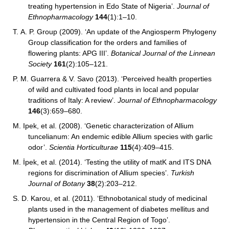
treating hypertension in Edo State of Nigeria’.
Journal of
Ethnopharmacology
144
(1):1–10.
T. A. P. Group (2009). ‘An update of the Angiosperm Phylogeny
Group classification for the orders and families of
flowering plants: APG III’.
Botanical Journal of the Linnean
Society
161
(2):105–121.
P. M. Guarrera & V. Savo (2013). ‘Perceived health properties
of wild and cultivated food plants in local and popular
traditions of Italy: A review’.
Journal of Ethnopharmacology
146
(3):659–680.
M. Ipek, et al. (2008). ‘Genetic characterization of Allium
tuncelianum: An endemic edible Allium species with garlic
odor’.
Scientia Horticulturae
115
(4):409–415.
M. İpek, et al. (2014). ‘Testing the utility of matK and ITS DNA
regions for discrimination of Allium species’.
Turkish
Journal of Botany
38
(2):203–212.
S. D. Karou, et al. (2011). ‘Ethnobotanical study of medicinal
plants used in the management of diabetes mellitus and
hypertension in the Central Region of Togo’.