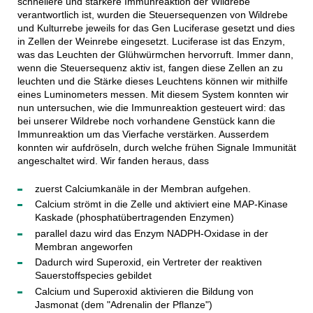
schnellere und stärkere Immunreaktion der Wildrebe
verantwortlich ist, wurden die Steuersequenzen von Wildrebe
und Kulturrebe jeweils for das Gen Luciferase gesetzt und dies
in Zellen der Weinrebe eingesetzt. Luciferase ist das Enzym,
was das Leuchten der Glühwürmchen hervorruft. Immer dann,
wenn die Steuersequenz aktiv ist, fangen diese Zellen an zu
leuchten und die Stärke dieses Leuchtens können wir mithilfe
eines Luminometers messen. Mit diesem System konnten wir
nun untersuchen, wie die Immunreaktion gesteuert wird: das
bei unserer Wildrebe noch vorhandene Genstück kann die
Immunreaktion um das Vierfache verstärken. Ausserdem
konnten wir aufdröseln, durch welche frühen Signale Immunität
angeschaltet wird. Wir fanden heraus, dass
zuerst Calciumkanäle in der Membran aufgehen.
Calcium strömt in die Zelle und aktiviert eine MAP-Kinase
Kaskade (phosphatübertragenden Enzymen)
parallel dazu wird das Enzym NADPH-Oxidase in der
Membran angeworfen
Dadurch wird Superoxid, ein Vertreter der reaktiven
Sauerstoffspecies gebildet
Calcium und Superoxid aktivieren die Bildung von
Jasmonat (dem "Adrenalin der Pflanze")