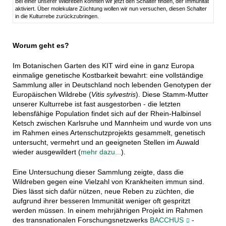
Bei einer unserer Wildreben konnten wir jetzt den Schalter finden, der Immunität
aktiviert. Über molekulare Züchtung wollen wir nun versuchen, diesen Schalter
in die Kulturrebe zurückzubringen.
Worum geht es?
Im Botanischen Garten des KIT wird eine in ganz Europa
einmalige genetische Kostbarkeit bewahrt: eine vollständige
Sammlung aller in Deutschland noch lebenden Genotypen der
Europäischen Wildrebe (
Vitis sylvestris
). Diese Stamm-Mutter
unserer Kulturrebe ist fast ausgestorben - die letzten
lebensfähige Population findet sich auf der Rhein-Halbinsel
Ketsch zwischen Karlsruhe und Mannheim und wurde von uns
im Rahmen eines Artenschutzprojekts gesammelt, genetisch
untersucht, vermehrt und an geeigneten Stellen im Auwald
wieder ausgewildert (
mehr dazu...
).
Eine Untersuchung dieser Sammlung zeigte, dass die
Wildreben gegen eine Vielzahl von Krankheiten immun sind.
Dies lässt sich dafür nützen, neue Reben zu züchten, die
aufgrund ihrer besseren Immunität weniger oft gespritzt
werden müssen. In einem mehrjährigen Projekt im Rahmen
des transnationalen Forschungsnetzwerks
BACCHUS
-