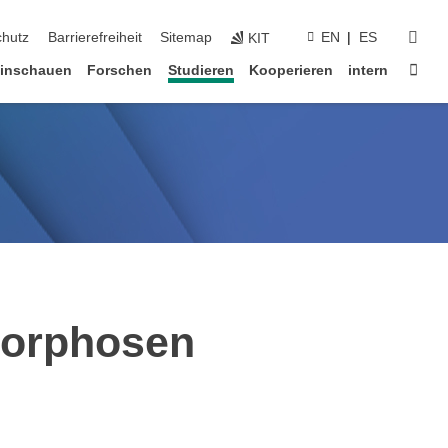
suc
chutz
Barrierefreiheit
Sitemap
EN
ES
KIT
Star
inschauen
Forschen
Studieren
Kooperieren
intern
morphosen