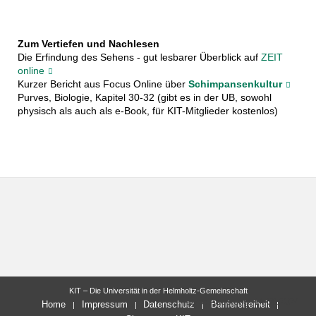
Zum Vertiefen und Nachlesen
Die Erfindung des Sehens - gut lesbarer Überblick auf
ZEIT
online
Kurzer Bericht aus Focus Online über
Schimpansenkultur
Purves, Biologie, Kapitel 30-32 (gibt es in der UB, sowohl
physisch als auch als e-Book, für KIT-Mitglieder kostenlos)
KIT – Die Universität in der Helmholtz-Gemeinschaft
letzte Änderung: 14.09.2024
Home
Impressum
Datenschutz
Barrierefreiheit