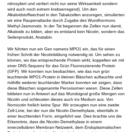
nitrosyliert und verliert nicht nur seine Wirksamkeit sondern
wird auch noch extrem krebserregend). Um den
Alkaloidstoffwechsel in den Tabakzellen anzuregen, simulierten
wir eine Raupenattacke durch Zugabe des Wundhormons
Methyl-Jasmonats. In der Tat begannen die Zellen nun damit,
Alkaloide zu bilden, aber es entstand kein Nicotin, sondern das
Seitenprodukt, Anatabin.
Wir führten nun ein Gen namens MPO1 ein, das für einen
frühen Schritt der Nicotinbildung notwendig ist. Um sehen zu
können, wo das entsprechende Protein wirkt, koppelten wir mit
einer DNS-Sequenz für das Grün Fluoreszierende Protein
(GFP). Wir konnten nun beobachten, wie das nun grün
leuchtende MPO1-Protein in kleinen Bläschen auftauchte und
mithilfe weiterer leuchtender Marker konnten wir zeigen, dass
diese Bläschen sogenannte Peroxisomen waren. Diese Zellen
bildeten nun in Antwort auf das Wundsignal große Mengen von
Nicotin und schleusten dieses auch ins Medium aus. Von
Nornicotin freilich keine Spur. Wir erzeugten nun eine zweite
Zell-Linie, bei der nun die Nicotin-Demethylase, ebenfalls in
einer leuchtenden Form, eingeführt war. Dies brachte uns die
Erkenntnis, dass die Nicotin-Demethylase in einem
innerzellulären Membran-Netzwerk, dem Endoplasmatischen