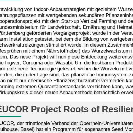
ntwicklung von Indoor-Anbaustrategien mit gezieltem Wurz
ahrungspflanzen mit wertgebenden sekundären Pflanzeninha
ooperationsprojekt mit dem Start-up Vertical Farming und d
undesministerium für Landwirtschaft, Ernährung und Heimat.
ürttemberg geförderten Vorgängerprojekt wurde in der Versuc
arm Installation getestet, bei dem die Bildung von wertgeben
chwerkraftreizungen stimuliert wurde. In diesem Zusammen
Besprühen mit einem Nährstoffnebel) das Wurzelwachstum i
ann. Das neue Projekt will nun diese Entdeckung weiterent
ie Ingwer, Curcuma oder Wasabi. Um die kostbaren Produkte
ird eine neue Technologie getestet, wobei die Wurzeln mit vo
erden, die in der Lage sind, das pflanzliche Immunsystem zu
an nicht nur chemische Pflanzenschutzmittel vermeiden kann
arming extremen Quarantänestandards verzichten kann, was
irkungskreis dieser neuen Anbaumethode beträchtlich erwei
EUCOR Project Roots of Resilie
UCOR, der trinationale Verband der Oberrhein-Universitäten
ulhouse, Basel) hat ein Programm für sogenannte Seed Mon