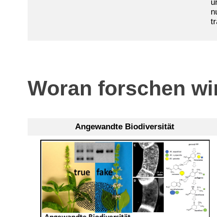
u
n
t
Woran forschen wi
Angewandte Biodiversität