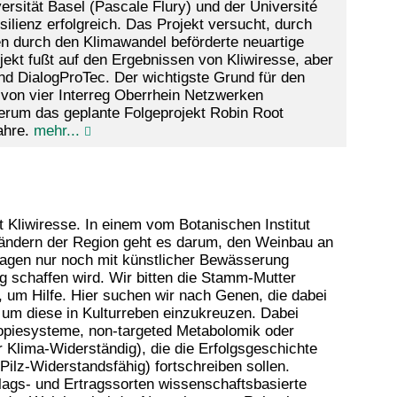
rsität Basel (Pascale Flury) und der Université
ilienz erfolgreich. Das Projekt versucht, durch
n durch den Klimawandel beförderte neuartige
jekt fußt auf den Ergebnissen von Kliwiresse, aber
 und DialogProTec. Der wichtigste Grund für den
 von vier Interreg Oberrhein Netzwerken
rum das geplante Folgeprojekt Robin Root
ahre.
mehr...
Kliwiresse. In einem vom Botanischen Institut
Ländern der Region geht es darum, den Weinbau an
agen nur noch mit künstlicher Bewässerung
g schaffen wird. Wir bitten die Stamm-Mutter
 um Hilfe. Hier suchen wir nach Genen, die dabei
 um diese in Kulturreben einzukreuzen. Dabei
piesysteme, non-targeted Metabolomik oder
r Klima-Widerständig), die die Erfolgsgeschichte
Pilz-Widerstandsfähig) fortschreiben sollen.
lags- und Ertragssorten wissenschaftsbasierte