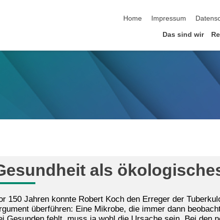
Navigation überspringen
Home
Impressum
Datens
Das sind wir
Re
Gesundheit als ökologisch
or 150 Jahren konnte Robert Koch den Erreger der Tuberkul
rgument überführen: Eine Mikrobe, die immer dann beobacht
ei Gesunden fehlt, muss ja wohl die Ursache sein. Bei den 