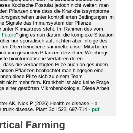
eses Kochsche Postulat jedoch nicht weiter: man
unden Pflanzen ohne dass die Krankheitssymptome
tionsgeschehen unter kontrollierten Bedingungen im
che Signale das Immunsystem der Pflanze
 unter Klimastress steht. Im Rahmen des vom
 Future
" ging es nun darum, die komplexe Situation
üher nur sporadisch auf, richten aber infolge des
mten Oberrheinebene sammelte unser Mitarbeiter
und von gesunden Pflanzen desselben Weinbergs.
ste bioinformatische Verfahren deren
e, dass die verdächtigten Pilze auch an gesunden
kranken Pflanzen beobachtet man hingegen eine
innen diese Pilze sich zu einem Team
 nicht mehr fern. Krankheit ist also keine Frage
e einer gestörten Mikrobenökologie. Diese Arbeit
ter AK, Nick P (2026) Health or disease – a
 trunk disease. Plant Soil 522, 697-714
-
pdf
rtical Farming