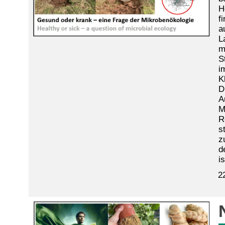
H
f
a
L
m
S
i
K
D
A
M
R
s
z
d
i
2