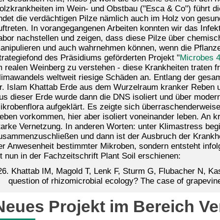
olzkrankheiten im Wein- und Obstbau ("Esca & Co") führt di
indet die verdächtigen Pilze nämlich auch im Holz von ges
uftreten. In vorangegangenen Arbeiten konnten wir das Infek
abor nachstellen und zeigen, dass diese Pilze über chemis
anipulieren und auch wahrnehmen können, wenn die Pflanze
trategiefond des Präsidiums geförderten Projekt "
Microbes 4
m realen Weinberg zu verstehen - diese Krankheiten traten fr
limawandels weltweit riesige Schäden an. Entlang der gesa
r. Islam Khattab Erde aus dem Wurzelraum kranker Reben 
us dieser Erde wurde dann die DNS isoliert und über modern
ikrobenflora aufgeklärt. Es zeigte sich überraschenderweis
eben vorkommen, hier aber isoliert voneinander leben. An 
tarke Vernetzung. In anderen Worten: unter Klimastress beg
usammenzuschließen und dann ist der Ausbruch der Krankheit
er Anwesenheit bestimmter Mikroben, sondern entsteht infolg
st nun in der Fachzeitschrift Plant Soil erschienen:
26. Khattab IM, Magold T, Lenk F, Sturm G, Flubacher N, Kas
question of rhizomicrobial ecology? The case of grapevine
Neues Projekt im Bereich Ve