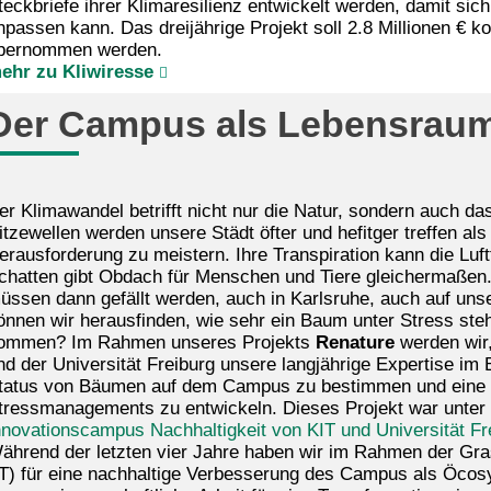
teckbriefe ihrer Klimaresilienz entwickelt werden, damit s
npassen kann. Das dreijährige Projekt soll 2.8 Millionen € k
bernommen werden.
ehr zu Kliwiresse
Der Campus als Lebensrau
er Klimawandel betrifft nicht nur die Natur, sondern auch 
itzewellen werden unsere Städt öfter und hefitger treffen al
erausforderung zu meistern. Ihre Transpiration kann die Luf
chatten gibt Obdach für Menschen und Tiere gleichermaße
üssen dann gefällt werden, auch in Karlsruhe, auch auf u
önnen wir herausfinden, wie sehr ein Baum unter Stress steh
ommen? Im Rahmen unseres Projekts
Renature
werden wir
nd der Universität Freiburg unsere langjährige Expertise im
tatus von Bäumen auf dem Campus zu bestimmen und eine w
tressmanagements zu entwickeln. Dieses Projekt war unter d
nnovationscampus Nachhaltigkeit von KIT und Universität Fr
ährend der letzten vier Jahre haben wir im Rahmen der Graswu
-T) für eine nachhaltige Verbesserung des Campus als Öcos