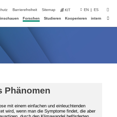
suc
chutz
Barrierefreiheit
Sitemap
EN
ES
KIT
Star
inschauen
Forschen
Studieren
Kooperieren
intern
es Phänomen
ose mit einem einfachen und einleuchtenden
et wird, wenn man die Symptome findet, die aber
neuartigen, durch den Klimawandel beförderten