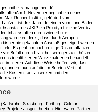
elgesundheits-management für
ltstoffenAm 1. November beginnt ein neues
em Max-Rubner-Institut, gefördert vom
 Laufzeit ist drei Jahre. In einem vom Land Baden-
hsanstalt des JKIP ein Prototyp für eine Vertical
den Inhaltsstoffen durch wiederholte
hang wurde entdeckt, dass durch Aeroponik
n bisher nie gekanntem Ausmaß gesteigert werden
wickeln. Es geht um hochpreisige Rhizompflanzen
 vor Befall durch Krankheitserreger zu schützen
n uns identifizierten Wurzelbakterien behandelt
 stimulieren. Auf diese Weise hoffen, wir, dass
, sondern auch auf die im Bereich Vertical
 die Kosten stark absenken und den
tern würde.
nce
 (Karlsruhe, Strasbourg, Freiburg, Colmar-
ey Projekte ausgeschrieben. Hier waren Partner