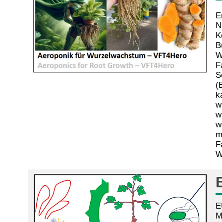
E
N
K
B
W
F
S
(
k
w
w
w
m
F
W
E
M