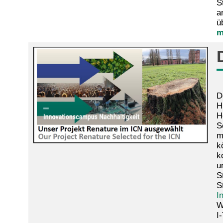
S
a
ü
m
D
H
H
S
m
k
k
u
S
S
I
W
I