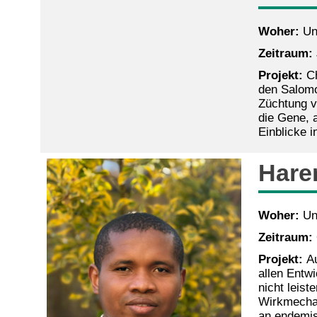
Woher:
Uni
Zeitraum:
Projekt:
Ch
den Salomo
Züchtung v
die Gene, 
Einblicke i
Hare
Woher:
Uni
Zeitraum:
Projekt:
Au
allen Entw
nicht leis
Wirkmechan
an endemis