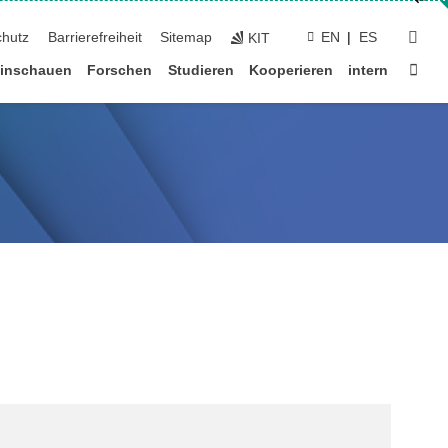
suc
chutz
Barrierefreiheit
Sitemap
EN
ES
KIT
Star
inschauen
Forschen
Studieren
Kooperieren
intern