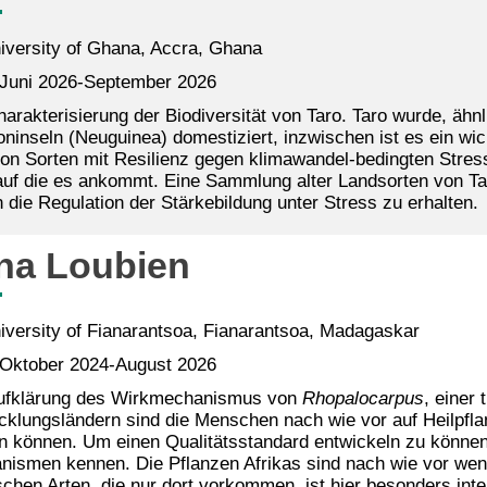
versity of Ghana, Accra, Ghana
Juni 2026-September 2026
arakterisierung der Biodiversität von Taro. Taro wurde, ähn
ninseln (Neuguinea) domestiziert, inzwischen ist es ein wic
on Sorten mit Resilienz gegen klimawandel-bedingten Stress
auf die es ankommt. Eine Sammlung alter Landsorten von Tar
n die Regulation der Stärkebildung unter Stress zu erhalten.
na Loubien
versity of Fianarantsoa, Fianarantsoa, Madagaskar
Oktober 2024-August 2026
fklärung des Wirkmechanismus von
Rhopalocarpus
, einer 
icklungsländern sind die Menschen nach wie vor auf Heilpfla
ten können. Um einen Qualitätsstandard entwickeln zu können
ismen kennen. Die Pflanzen Afrikas sind nach wie vor weni
chen Arten, die nur dort vorkommen, ist hier besonders int