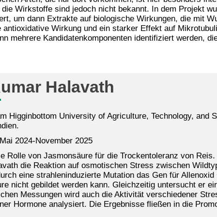
 die Wirkstoffe sind jedoch nicht bekannt. In dem Projekt wu
ziert, um dann Extrakte auf biologische Wirkungen, die mi
e antioxidative Wirkung und ein starker Effekt auf Mikrotub
nn mehrere Kandidatenkomponenten identifiziert werden, die 
Kumar Halavath
 Higginbottom University of Agriculture, Technology, and 
ndien.
Mai 2024-November 2025
e Rolle von Jasmonsäure für die Trockentoleranz von Reis. 
vath die Reaktion auf osmotischen Stress zwischen Wildty
durch eine strahleninduzierte Mutation das Gen für Allenoxid
e nicht gebildet werden kann. Gleichzeitig untersucht er e
schen Messungen wird auch die Aktivität verschiedener Str
ner Hormone analysiert. Die Ergebnisse fließen in die Pro