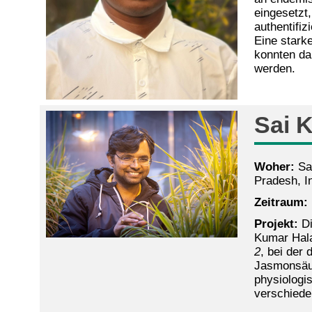
eingesetzt,
authentifi
Eine stark
konnten da
werden.
Sai 
Woher:
Sam
Pradesh, I
Zeitraum:
Projekt:
Di
Kumar Hala
2
, bei der 
Jasmonsäur
physiologi
verschiede