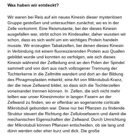
Was haben wir entdeckt?
Wir waren bei Reis auf ein neues Kinesin dieser mysteriösen
Gruppe gestoßen und untersuchten zunächst, wo es in der
Zelle vorkommt. Eine Reismutante, bei der dieses Kinesin
ausgefallen war, stirbt schon im Kindesalter, daher wussten wir
schon, dass es sich wohl um ein wichtiges Protein handeln
musste. Wir erzeugten Tabakzellen, bei denen dieses Kinesin
in Verbindung mit einem fluoreszierenden Protein aus Quallen
gebildet wurde und konnten so verfolgen, wie sich dieses
Kinesin während der Zellteilung erst an den Polen der Spindel
sammelt und von dort aus nach vollzogener Trennung der
Tochterkerne in die Zellmitte wandert und dort an der Bildung
des Phragmoplasten mitwirkt, eine Art von Mikrotubuli-Kranz,
der die neue Zellwand bildet, so dass sich die Tochterzellen
voneinander trennen können. In Zellen, die sich nicht mehr
teilten war unser Kinesinmotor in langen Fasern an der
Zellwand zu finden, wo er offenbar an sogenannte corticale
Mikrotubuli gebunden war. Diese nur bei Pflanzen zu findende
Struktur steuert die Richtung der Zellulosefasern und damit die
mechanischen Eigenschaften der Zellwand. Durch Umrichtung
der Mikrotubuli können Pflanzen entscheiden, ob sie lang und
dünn werden oder eher kurz und dick. Die große