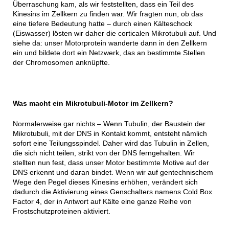
Überraschung kam, als wir feststellten, dass ein Teil des
Kinesins im Zellkern zu finden war. Wir fragten nun, ob das
eine tiefere Bedeutung hatte – durch einen Kälteschock
(Eiswasser) lösten wir daher die corticalen Mikrotubuli auf. Und
siehe da: unser Motorprotein wanderte dann in den Zellkern
ein und bildete dort ein Netzwerk, das an bestimmte Stellen
der Chromosomen anknüpfte.
Was macht ein Mikrotubuli-Motor im Zellkern?
Normalerweise gar nichts – Wenn Tubulin, der Baustein der
Mikrotubuli, mit der DNS in Kontakt kommt, entsteht nämlich
sofort eine Teilungsspindel. Daher wird das Tubulin in Zellen,
die sich nicht teilen, strikt von der DNS ferngehalten. Wir
stellten nun fest, dass unser Motor bestimmte Motive auf der
DNS erkennt und daran bindet. Wenn wir auf gentechnischem
Wege den Pegel dieses Kinesins erhöhen, verändert sich
dadurch die Aktivierung eines Genschalters namens Cold Box
Factor 4, der in Antwort auf Kälte eine ganze Reihe von
Frostschutzproteinen aktiviert.