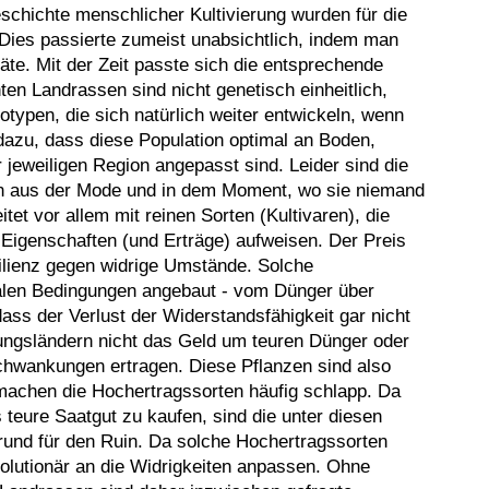
chichte menschlicher Kultivierung wurden für die
Dies passierte zumeist unabsichtlich, indem man
äte. Mit der Zeit passte sich die entsprechende
en Landrassen sind nicht genetisch einheitlich,
typen, die sich natürlich weiter entwickeln, wenn
dazu, dass diese Population optimal an Boden,
 jeweiligen Region angepasst sind. Leider sind die
en aus der Mode und in dem Moment, wo sie niemand
et vor allem mit reinen Sorten (Kultivaren), die
 Eigenschaften (und Erträge) aufweisen. Der Preis
silienz gegen widrige Umstände. Solche
alen Bedingungen angebaut - vom Dünger über
s der Verlust der Widerstandsfähigkeit gar nicht
lungsländern nicht das Geld um teuren Dünger oder
chwankungen ertragen. Diese Pflanzen sind also
machen die Hochertragssorten häufig schlapp. Da
s teure Saatgut zu kaufen, sind die unter diesen
rund für den Ruin. Da solche Hochertragssorten
evolutionär an die Widrigkeiten anpassen. Ohne