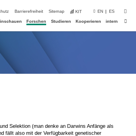
suc
chutz
Barrierefreiheit
Sitemap
EN
ES
KIT
Star
inschauen
Forschen
Studieren
Kooperieren
intern
n und Selektion (man denke an Darwins Anfänge als
 fällt also mit der Verfügbarkeit genetischer