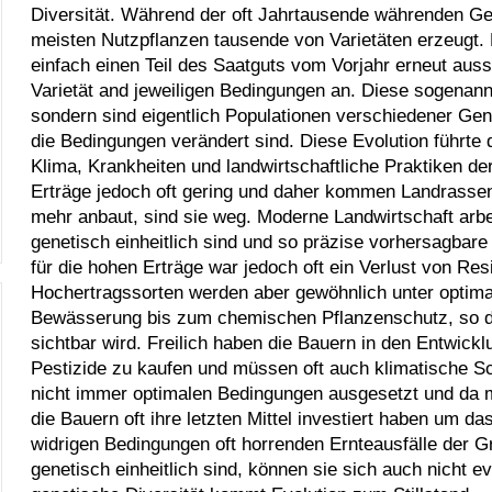
Diversität. Während der oft Jahrtausende währenden Ges
meisten Nutzpflanzen tausende von Varietäten erzeugt. 
einfach einen Teil des Saatguts vom Vorjahr erneut auss
Varietät and jeweiligen Bedingungen an. Diese sogenannt
sondern sind eigentlich Populationen verschiedener Geno
die Bedingungen verändert sind. Diese Evolution führte 
Klima, Krankheiten und landwirtschaftliche Praktiken der
Erträge jedoch oft gering und daher kommen Landrass
mehr anbaut, sind sie weg. Moderne Landwirtschaft arbeit
genetisch einheitlich sind und so präzise vorhersagbare
für die hohen Erträge war jedoch oft ein Verlust von Re
Hochertragssorten werden aber gewöhnlich unter optim
Bewässerung bis zum chemischen Pflanzenschutz, so das
sichtbar wird. Freilich haben die Bauern in den Entwick
Pestizide zu kaufen und müssen oft auch klimatische S
nicht immer optimalen Bedingungen ausgesetzt und da 
die Bauern oft ihre letzten Mittel investiert haben um da
widrigen Bedingungen oft horrenden Ernteausfälle der G
genetisch einheitlich sind, können sie sich auch nicht 