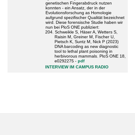
genetischen Fingerabdruck nutzen
konnten - ein Ansatz, der in der
Evolutionsforschung as Homologie
aufgrund spezifischer Qualität bezeichnet
wird. Diese forensische Studie haben wir
nun bei PloS ONE publiziert:
204. Schweikle S, Häser A, Wetters S,
Raisin M, Greiner M, Fischer U,
Pietsch K, Suntz M, Nick P (2023)
DNA barcoding as new diagnostic
tool to lethal plant poisoning in
herbivorous mammals. PloS ONE 18,
e0292275 -
pdf
INTERVIEW IM CAMPUS RADIO