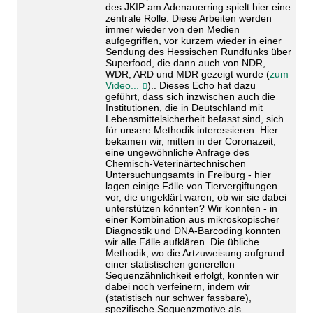
des JKIP am Adenauerring spielt hier eine
zentrale Rolle. Diese Arbeiten werden
immer wieder von den Medien
aufgegriffen, vor kurzem wieder in einer
Sendung des Hessischen Rundfunks über
Superfood, die dann auch von NDR,
WDR, ARD und MDR gezeigt wurde (
zum
Video...
).. Dieses Echo hat dazu
geführt, dass sich inzwischen auch die
Institutionen, die in Deutschland mit
Lebensmittelsicherheit befasst sind, sich
für unsere Methodik interessieren. Hier
bekamen wir, mitten in der Coronazeit,
eine ungewöhnliche Anfrage des
Chemisch-Veterinärtechnischen
Untersuchungsamts in Freiburg - hier
lagen einige Fälle von Tiervergiftungen
vor, die ungeklärt waren, ob wir sie dabei
unterstützen könnten? Wir konnten - in
einer Kombination aus mikroskopischer
Diagnostik und DNA-Barcoding konnten
wir alle Fälle aufklären. Die übliche
Methodik, wo die Artzuweisung aufgrund
einer statistischen generellen
Sequenzähnlichkeit erfolgt, konnten wir
dabei noch verfeinern, indem wir
(statistisch nur schwer fassbare),
spezifische Sequenzmotive als