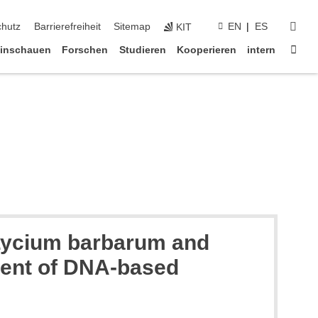
suc
chutz
Barrierefreiheit
Sitemap
EN
ES
KIT
Star
inschauen
Forschen
Studieren
Kooperieren
intern
- Lycium barbarum and
ment of DNA-based